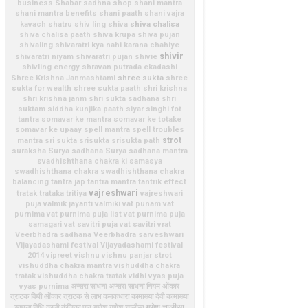
business
Shabar sadhna shop
shani mantra
shani mantra benefits
shani paath
shani vajra
shiva chalisa
kavach
shatru
shiv ling
shiva
shiva chalisa paath
shiva krupa
shiva pujan
shivaling
shivaratri kya nahi karana chahiye
shivir
shivaratri niyam
shivaratri pujan
shivie
shivling energy
shravan putrada ekadashi
shree sukta
Shree Krishna Janmashtami
shree
sukta for wealth
shree sukta paath
shri krishna
shri krishna janm
shri sukta sadhana
shri
suktam
siddha kunjika paath
siyar singhi fot
tantra
somavar ke mantra
somavar ke totake
somavar ke upaay
spell mantra
spell troubles
strot
mantra
sri sukta
srisukta
srisukta path
suraksha
Surya sadhana
Surya sadhana mantra
svadhishthana chakra ki samasya
swadhishthana chakra
swadhishthana chakra
balancing
tantra jap
tantra mantra
tantrik effect
vajreshwari
tratak
trataka
tritiya
vajreshwari
puja
valmik jayanti
valmiki
vat punam
vat
purnima
vat purnima puja list
vat purnima puja
samagari
vat savitri puja
vat savitri vrat
Veerbhadra sadhana
Veerbhadra sarveshwari
Vijayadashami festival
Vijayadashami festival
2014
vipreet
vishnu
vishnu panjar strot
vishuddha chakra mantra
vishuddha chakra
tratak
vishuddha chakra tratak vidhi
vyas puja
vyas purnima
अप्सरा साधना
अप्सरा साधना नियम
ओंकार
त्राटक विधी
ओंकार त्राटक से लाभ
कनकधारा
कामाख्या देवी
कामाख्या
गणेश चालीसा
साधना विधि
काली
कुंजिका पाठ
गणेश
गणेश चालीसा