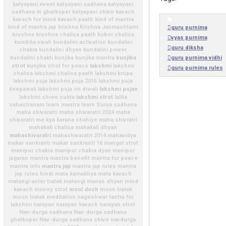
katyayani event
katyayani sadhana
katyayani
sadhana in ghatkoper
katyayani shivir
kavach
kavach for mind
kavach paath
kind of mantra
kind of mantra jap
krishna
Krishna Janmashtami
guru purnima
krushna
krushna chalisa paath
kuber chalisa
vyas purnima
kumbha vivah
kundalini activation
kundalini
guru diksha
chakra
kundalini dhyan
kundalini power
kunjika
kundalini shakti
kunjika
kunjika mantra
guru purnima vidhi
strot
lakshmi
kunjika strot for peace
lakshmi
guru purnima rules
chalisa
lakshmi chalisa paath
lakshmi krupa
lakshmi puja
lakshmi puja 2015
lakshmi puja
lakshmi pujan
deepawali
lakshmi puja on diwali
lakshmi strot
lakshmi shree sukta
lalita
sahastranam
learn mantra
learn Surya sadhana
maha shivaratri
maha shivaratri 2024
maha
shivaratri me kya karana chahiye
maha shivratri
mahakali chalisa
mahakali dhyan
mahashivaratri
mahashivaratri 2014
mahavidya
makar sankranti
makar sankranti 16
mangal strot
manipur chakra
manipur chakra dyan
manipur
jagaran
mantra
mantra benefit
mantra for peace
mantra jap
mantra info
mantra jap rules
mantra
jap rules hindi
mata kamakhya
mata kavach
matangi anter tratak
matangi manas dhyan
mind
mool dosh
kavach
money strot
moon tratak
moon tratak meditation
nageshwar tantra for
lakshmi
narayan
narayan kavach
narayan strot
Nav-durga sadhana
Nav-durga sadhana
ghatkoper
Nav-durga sadhana shivir
navdurga