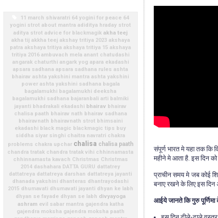
11 march shivaratri
64 yogini for peace
64
yogini strot
about mantra
adiditya hraday strot
akha teej
aditya strot
advice for blackmagik
akha tij
akkha teej
akshay tritiya 2023
akshaya
patra
akshaya tritiya
akshaya tritiya 15
akshaya
tritiya 2016
ambuvach mela
anant chatudashi
angarak chaturthi
angark yog
apara ekadashi
apsara sadhana
apsara sadhana rules
ashta
bhairav
ashta yakshini mantra
ashta yakshini
power
ashta yakshini sadhana
bagala
bagalamukhi
bagalamukhi deeksha
bagalamukhi sadhana
bajaranbali arti
balmiki
bhairav
jayanti
bhadrakali ekadashi
bhairav
chalisa paath
bhairav nath
bhairav sadhana
bhairavnath
bhairavnath strot
bhimsaini
ekadashi
black magic
blackmagic tips
buy
siddha siyar singhi
chaitra navratri
chakra
chalisa
chalisa paath
problems
chakra upchar
संपूर्ण भारत मे यहा तक कि व
chandra tratak
chandra tratak vihi
chhinnamasta
महीने मे आता है. इस दिन को गु
chhinnamasta kavach
Christmas
Christmas
2014
dashahara
DATTA GURU
dattatrey
dattatreya
dattatreya darshan
dattatreya jayanti
प्राचीन समय मे जब कोई शिष्य
dhanada yakshini
dhanteras
dhantrayodashi
बनाए रखने के लिए इस दिन अ
2015
dhumavati
dhumavati jayanti
dhyan ke labh
divyayoga
dhyan se fayade
dhyan se labh
आईये जानते कि गुरु पूर्णिमा
ashram
evil sabar mantra
gajendra katha
gajendra moksha
gajendra moksha paath
इस दिन ढीले-ढाले वस्त्