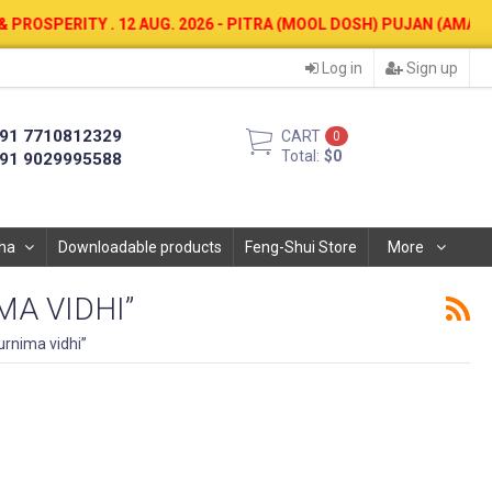
G. 2026 - PITRA (MOOL DOSH) PUJAN (AMAVASYA). CALL- 77108123
Log in
Sign up
91 7710812329
CART
0
Total:
$0
91 9029995588
ha
Downloadable products
Feng-Shui Store
More
MA VIDHI”
rnima vidhi”