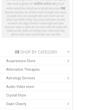
चालीसा
पाठ
चालीसा पाठ
गायत्री
गुरुपुष्यामृत योग
दुर्गा
दुर्गा
पाठ
चालीसा
पंचांगुली विद्या
पंचांगुली साधना
पंचांगुली साधना रहस्य
पितृस्तोत्र
पितृस्तोत्र पाठ
प्रत्यंगिरा स्त्रोत
बगलामुखी अंतर त्राटक
बगलामुखी मानस ध्यान
बगलामुखी शक्ति
बजरंग
बजरंग बाण
बाण
मणिपुर चक्र बैलेंसिंग
मणिपुर चक्र समस्या
योनी साधना
रामनवमी
रामनवमी मे मंत्र सिद्धी
रामनवमी मे मनोकामनापूर्ति
लक्ष्मी
ललित
सहस्त्रनाम स्तोत्र
वट पुर्णिमा
वीर भद्र साधना
शनि
शनि चालीसा
शनि
चालीसा पाठ
शिव चालीसा
श्री
श्रीसूक्त
संतान गोपाल स्त्रोत
सिद्ध
कुंजिका
स्त्रोत
ॐकार त्राटक
​मणीपुर चक्र ध्यान विधी
SHOP BY CATEGORY
Acupressure Store
Alternative Therapies
Astrology Services
Audio-Video store
Crystal Store
Daan-Charity