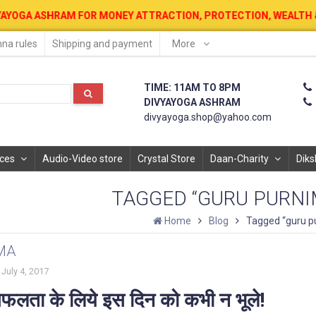
OR MONEY ATTRACTION, PROTECTION, WEALTH & PROSPERITY . 12 AU
na rules
Shipping and payment
More
TIME: 11AM TO 8PM
DIVYAYOGA ASHRAM
divyayoga.shop@yahoo.com
ices
Audio-Video store
Crystal Store
Daan-Charity
Diks
TAGGED “GURU PURNI
Home
Blog
Tagged “guru pu
MA
July 4, 2017
- सफलता के लिये इस दिन को कभी न भूले!