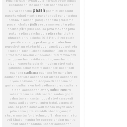
puja
navratri
navratri 2015
navratri event
nirjala
ekadashi
online sabar pari sadhana
online
paath
Surya sadhana
padmini ekadashi
panchakshari mantra
panchanguli
pancharatna
pandav ekadashi
panipur chakra problems
path
parvati chalisa
peace manrea
pitar
pitar
pitra
pitra moksha
chalisa
pitra chalisa
pitra
pitra shanti
paksha
pitra paksha puja
pitra
shraddh
pitru paksha 2015
Pitru Strot paath
pratyangira
protection
positive energy
purushottam ekadashi
pushyamrit yog
putrada
ekadashi
rakhi
Raksha Bandhan
Ram Raksha
Strot
rama navami 2016
Rama Stuti
ramnavami
rang panchami
riddhi siddhi ganesha
riddhi
siddhi ganesha puja
rin mochan strot
sabar
ganesha
sabar mantra
sabar pari
sabar pari
sadhana
sadhana
sadhana for gambling
sadhana for loto
sadhana for stress
sadhana ke
niyam
sadhana on deepawali
sadhana on
grahan
sadhana on holi
sadhana rules
sadhana
sahastranam
siddhi
sadhna for lottory
sahastranam se labh
santan
santan gopal
sahastranam
santan gopal strot
sarasvati
saraswati
saraswati anter tratak
saraswati
chalisa paath
saraswati manas dhyan
sarva
pitra
sarva pitra shraddh
shabar ganapati
shabar mantra for blaclmagic
Shabar mantra for
evil
Shabar mantra for succes
shabar mantra
task
Shabar sadhna
Shabar sadhna for