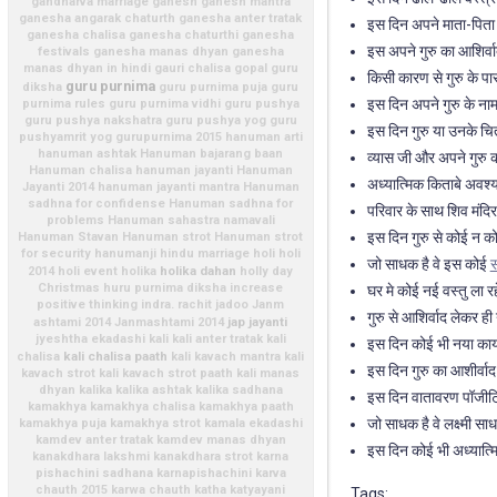
gandharva marriage
ganesh
ganesh mantra
ganesha angarak chaturth
ganesha anter tratak
इस दिन अपने माता-पिता या
ganesha chalisa
ganesha chaturthi
ganesha
इस अपने गुरु का आशिर्वा
festivals
ganesha manas dhyan
ganesha
manas dhyan in hindi
gauri chalisa
gopal
guru
किसी कारण से गुरु के पास
guru purnima
diksha
guru purnima puja
guru
इस दिन अपने गुरु के ना
purnima rules
guru purnima vidhi
guru pushya
guru pushya nakshatra
guru pushya yog
guru
इस दिन गुरु या उनके चित
pushyamrit yog
gurupurnima 2015
hanuman arti
hanuman ashtak
Hanuman bajarang baan
व्यास जी और अपने गुरु 
Hanuman chalisa
hanuman jayanti
Hanuman
अध्यात्मिक किताबे अवश्य
Jayanti 2014
hanuman jayanti mantra
Hanuman
sadhna for confidense
Hanuman sadhna for
परिवार के साथ शिव मंदिर 
problems
Hanuman sahastra namavali
इस दिन गुरु से कोई न 
Hanuman Stavan
Hanuman strot
Hanuman strot
for security
hanumanji
hindu marriage
holi
holi
जो साधक है वे इस कोई
स
holika dahan
2014
holi event
holika
holly day
Christmas
huru purnima diksha
increase
घर मे कोई नई वस्तु ला रहे
positive thinking
indra. rachit
jadoo
Janm
गुरु से आशिर्वाद लेकर ह
jap
jayanti
ashtami 2014
Janmashtami 2014
jyeshtha ekadashi
kali
kali anter tratak
kali
इस दिन कोई भी नया कार्य 
kali chalisa paath
chalisa
kali kavach mantra
kali
इस दिन गुरु का आशीर्वाद 
kavach strot
kali kavach strot paath
kali manas
dhyan
kalika
kalika ashtak
kalika sadhana
इस दिन वातावरण पॉजीटिव त
kamakhya
kamakhya chalisa
kamakhya paath
जो साधक है वे लक्ष्मी स
kamakhya puja
kamakhya strot
kamala ekadashi
kamdev anter tratak
kamdev manas dhyan
इस दिन कोई भी अध्यात्मि
kanakdhara lakshmi
kanakdhara strot
karna
pishachini sadhana
karnapishachini
karva
chauth 2015
karwa chauth
katha
katyayani
Tags: