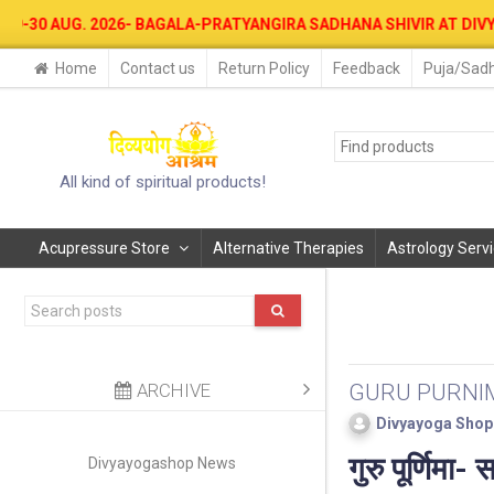
026- BAGALA-PRATYANGIRA SADHANA SHIVIR AT DIVYAYOGA ASHRAM F
Home
Contact us
Return Policy
Feedback
Puja/Sadh
All kind of spiritual products!
Acupressure Store
Alternative Therapies
Astrology Serv
ARCHIVE
GURU PURNI
Divyayoga Shop
गुरु पूर्णिमा
Divyayogashop News