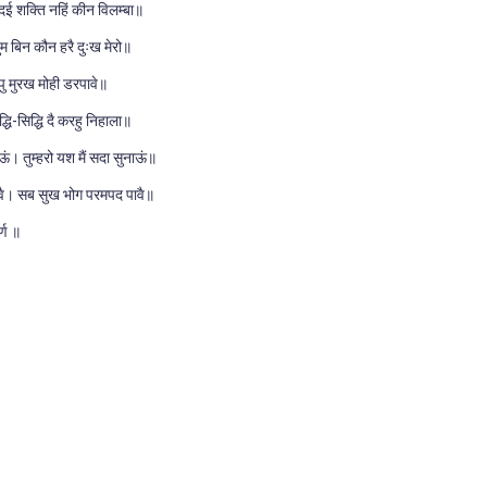
दई शक्ति नहिं कीन विलम्बा॥
ुम बिन कौन हरै दुःख मेरो॥
पु मुरख मोही डरपावे॥
्धि-सिद्धि दै करहु निहाला॥
। तुम्हरो यश मैं सदा सुनाऊं॥
गावै। सब सुख भोग परमपद पावै॥
र्ण ॥