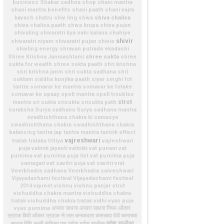
business
Shabar sadhna shop
shani mantra
shani mantra benefits
shani paath
shani vajra
shiva chalisa
kavach
shatru
shiv ling
shiva
shiva chalisa paath
shiva krupa
shiva pujan
shivaling
shivaratri kya nahi karana chahiye
shivir
shivaratri niyam
shivaratri pujan
shivie
shivling energy
shravan putrada ekadashi
shree sukta
Shree Krishna Janmashtami
shree
sukta for wealth
shree sukta paath
shri krishna
shri krishna janm
shri sukta sadhana
shri
suktam
siddha kunjika paath
siyar singhi fot
tantra
somavar ke mantra
somavar ke totake
somavar ke upaay
spell mantra
spell troubles
strot
mantra
sri sukta
srisukta
srisukta path
suraksha
Surya sadhana
Surya sadhana mantra
svadhishthana chakra ki samasya
swadhishthana chakra
swadhishthana chakra
balancing
tantra jap
tantra mantra
tantrik effect
vajreshwari
tratak
trataka
tritiya
vajreshwari
puja
valmik jayanti
valmiki
vat punam
vat
purnima
vat purnima puja list
vat purnima puja
samagari
vat savitri puja
vat savitri vrat
Veerbhadra sadhana
Veerbhadra sarveshwari
Vijayadashami festival
Vijayadashami festival
2014
vipreet
vishnu
vishnu panjar strot
vishuddha chakra mantra
vishuddha chakra
tratak
vishuddha chakra tratak vidhi
vyas puja
vyas purnima
अप्सरा साधना
अप्सरा साधना नियम
ओंकार
त्राटक विधी
ओंकार त्राटक से लाभ
कनकधारा
कामाख्या देवी
कामाख्या
गणेश चालीसा
साधना विधि
काली
कुंजिका पाठ
गणेश
गणेश चालीसा