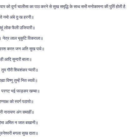
वार को दुर्गा चालीसा का पाठ करने से सुख समृद्धि के साथ सभी मनोकामना की पुर्ति होती है.
मो नमो अंबे दुःख हरनी॥
 तिहूं लोक फैली उजियारी॥
 नेत्र लाल भृकुटि विकराला॥
। दरश करत जन अति सुख पावे॥
म ही आदि सुन्दरी बाला॥
ुम गौरी शिवशंकर प्यारी॥
्मा विष्णु तुम्हें नित ध्यावें॥
ा। परगट भई फाड़कर खम्बा॥
ण्याक्ष को स्वर्ग पठायो॥
श्री नारायण अंग समाहीं॥
। महिमा अमित न जात बखानी॥
भुवनेश्वरी बगला सुख दाता॥