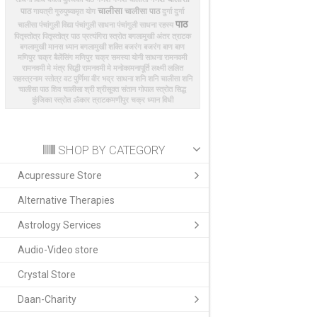
चालीसा
पाठ
चालीसा पाठ
गायत्री
गुरुपुष्यामृत योग
दुर्गा
दुर्गा
पाठ
चालीसा
पंचांगुली विद्या
पंचांगुली साधना
पंचांगुली साधना रहस्य
पितृस्तोत्र
पितृस्तोत्र पाठ
प्रत्यंगिरा स्त्रोत
बगलामुखी अंतर त्राटक
बगलामुखी मानस ध्यान
बगलामुखी शक्ति
बजरंग
बजरंग बाण
बाण
मणिपुर चक्र बैलेंसिंग
मणिपुर चक्र समस्या
योनी साधना
रामनवमी
रामनवमी मे मंत्र सिद्धी
रामनवमी मे मनोकामनापूर्ति
लक्ष्मी
ललित
सहस्त्रनाम स्तोत्र
वट पुर्णिमा
वीर भद्र साधना
शनि
शनि चालीसा
शनि
चालीसा पाठ
शिव चालीसा
श्री
श्रीसूक्त
संतान गोपाल स्त्रोत
सिद्ध
कुंजिका
स्त्रोत
ॐकार त्राटक
​मणीपुर चक्र ध्यान विधी
SHOP BY CATEGORY
Acupressure Store
Alternative Therapies
Astrology Services
Audio-Video store
Crystal Store
Daan-Charity