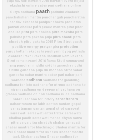
puja
navratri
navratri 2015
navratri event
nirjala
ekadashi
online sabar pari sadhana
online
paath
Surya sadhana
padmini ekadashi
panchakshari mantra
panchanguli
pancharatna
pandav ekadashi
panipur chakra problems
path
parvati chalisa
peace manrea
pitar
pitar
pitra
pitra moksha
chalisa
pitra chalisa
pitra
pitra shanti
paksha
pitra paksha puja
pitra
shraddh
pitru paksha 2015
Pitru Strot paath
pratyangira
protection
positive energy
purushottam ekadashi
pushyamrit yog
putrada
ekadashi
rakhi
Raksha Bandhan
Ram Raksha
Strot
rama navami 2016
Rama Stuti
ramnavami
rang panchami
riddhi siddhi ganesha
riddhi
siddhi ganesha puja
rin mochan strot
sabar
ganesha
sabar mantra
sabar pari
sabar pari
sadhana
sadhana
sadhana for gambling
sadhana for loto
sadhana for stress
sadhana ke
niyam
sadhana on deepawali
sadhana on
grahan
sadhana on holi
sadhana rules
sadhana
sahastranam
siddhi
sadhna for lottory
sahastranam se labh
santan
santan gopal
sahastranam
santan gopal strot
sarasvati
saraswati
saraswati anter tratak
saraswati
chalisa paath
saraswati manas dhyan
sarva
pitra
sarva pitra shraddh
shabar ganapati
shabar mantra for blaclmagic
Shabar mantra for
evil
Shabar mantra for succes
shabar mantra
task
Shabar sadhna
Shabar sadhna for