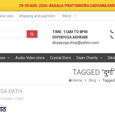
30 AUG. 2026- BAGALA-PRATYANGIRA SADHANA SHIVIR AT DIVYAYOGA
na rules
Shipping and payment
More
TIME: 11AM TO 8PM
DIVYAYOGA ASHRAM
divyayoga.shop@yahoo.com
ices
Audio-Video store
Crystal Store
Daan-Charity
Diks
TAGGED “दुर्गा”
Home
Blog
Tagged “द
ISA PATH
October 1, 2021
पाठ