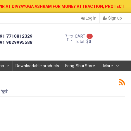
 ASHRAM FOR MONEY ATTRACTION, PROTECTION, WEALTH & PROSPERI
Log in
Sign up
91 7710812329
CART
0
Total:
$0
91 9029995588
ha
Downloadable products
Feng-Shui Store
More
ुर्गा”