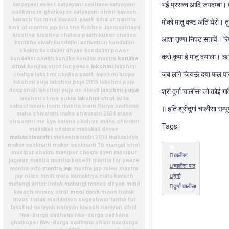
भई प्रसन्न आदि जगदम्बा। 
katyayani event
katyayani sadhana
katyayani
sadhana in ghatkoper
katyayani shivir
kavach
kavach for mind
kavach paath
kind of mantra
मोको मातु कष्ट अति घेरो। त
kind of mantra jap
krishna
Krishna Janmashtami
krushna
krushna chalisa paath
kuber chalisa
आशा तृष्णा निपट सतावें। रि
kumbha vivah
kundalini activation
kundalini
chakra
kundalini dhyan
kundalini power
करो कृपा हे मातु दयाला। ऋद
kunjika
kundalini shakti
kunjika
kunjika mantra
strot
lakshmi
kunjika strot for peace
lakshmi
जब लगि जियऊं दया फल पाऊं
chalisa
lakshmi chalisa paath
lakshmi krupa
lakshmi puja
lakshmi puja 2015
lakshmi puja
lakshmi pujan
deepawali
lakshmi puja on diwali
श्री दुर्गा चालीसा जो कोई 
lakshmi strot
lakshmi shree sukta
lalita
sahastranam
learn mantra
learn Surya sadhana
॥ इति श्रीदुर्गा चालीसा सम्पू
maha shivaratri
maha shivaratri 2024
maha
shivaratri me kya karana chahiye
maha shivratri
Tags:
mahakali chalisa
mahakali dhyan
mahashivaratri
mahashivaratri 2014
mahavidya
makar sankranti
makar sankranti 16
mangal strot
manipur chakra
manipur chakra dyan
manipur
चालीसा
jagaran
mantra
mantra benefit
mantra for peace
चालीसा पाठ
mantra jap
mantra info
mantra jap rules
mantra
jap rules hindi
mata kamakhya
mata kavach
दुर्गा
matangi anter tratak
matangi manas dhyan
mind
दुर्गा चालीसा
mool dosh
kavach
money strot
moon tratak
moon tratak meditation
nageshwar tantra for
lakshmi
narayan
narayan kavach
narayan strot
Nav-durga sadhana
Nav-durga sadhana
ghatkoper
Nav-durga sadhana shivir
navdurga