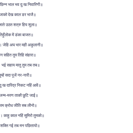
 छिन्न भाल भव दुःख निवारिणी॥
। जाको देख काल डर भाजै॥
 जाते उठत शत्रु हिय शूला॥
तिहुँलोक में डंका बाजत॥
ी। जेहि अघ भार मही अकुलानी॥
न सहित तुम तिहि संहारा॥
 भई सहाय मातु तुम तब तब॥
तुम्हें सदा पूजें नर-नारी॥
 दुःख दारिद्र निकट नहिं आवें॥
ई। जन्म-मरण ताकौ छुटि जाई॥
ाम क्रोध जीति सब लीनो॥
। काहु काल नहिं सुमिरो तुमको॥
। शक्ति गई तब मन पछितायो॥