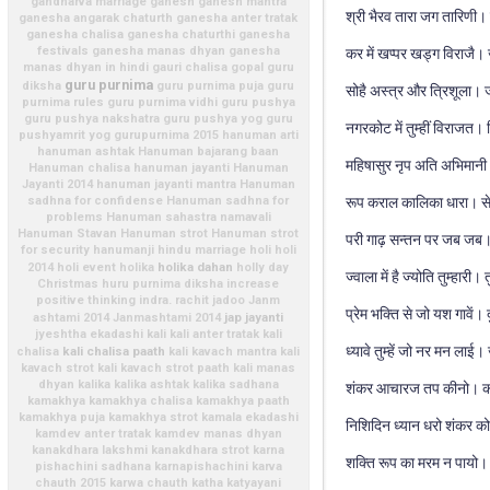
gandharva marriage
ganesh
ganesh mantra
श्री भैरव तारा जग तारिणी।
ganesha angarak chaturth
ganesha anter tratak
ganesha chalisa
ganesha chaturthi
ganesha
festivals
ganesha manas dhyan
ganesha
कर में खप्पर खड्ग विराजै
manas dhyan in hindi
gauri chalisa
gopal
guru
guru purnima
diksha
guru purnima puja
guru
सोहै अस्त्र और त्रिशूला।
purnima rules
guru purnima vidhi
guru pushya
guru pushya nakshatra
guru pushya yog
guru
नगरकोट में तुम्हीं विराजत। 
pushyamrit yog
gurupurnima 2015
hanuman arti
hanuman ashtak
Hanuman bajarang baan
महिषासुर नृप अति अभिमान
Hanuman chalisa
hanuman jayanti
Hanuman
Jayanti 2014
hanuman jayanti mantra
Hanuman
sadhna for confidense
Hanuman sadhna for
रूप कराल कालिका धारा। से
problems
Hanuman sahastra namavali
Hanuman Stavan
Hanuman strot
Hanuman strot
परी गाढ़ सन्तन पर जब जब।
for security
hanumanji
hindu marriage
holi
holi
holika dahan
2014
holi event
holika
holly day
ज्वाला में है ज्योति तुम्हारी। 
Christmas
huru purnima diksha
increase
positive thinking
indra. rachit
jadoo
Janm
प्रेम भक्ति से जो यश गावें।
jap
jayanti
ashtami 2014
Janmashtami 2014
jyeshtha ekadashi
kali
kali anter tratak
kali
ध्यावे तुम्हें जो नर मन ला
kali chalisa paath
chalisa
kali kavach mantra
kali
kavach strot
kali kavach strot paath
kali manas
dhyan
kalika
kalika ashtak
kalika sadhana
शंकर आचारज तप कीनो। क
kamakhya
kamakhya chalisa
kamakhya paath
kamakhya puja
kamakhya strot
kamala ekadashi
निशिदिन ध्यान धरो शंकर को
kamdev anter tratak
kamdev manas dhyan
kanakdhara lakshmi
kanakdhara strot
karna
शक्ति रूप का मरम न पायो
pishachini sadhana
karnapishachini
karva
chauth 2015
karwa chauth
katha
katyayani