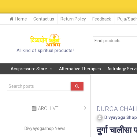
29-
Home
Contact us
Return Policy
Feedback
Puja/Sadh
All kind of spiritual products!
Acupressure Store
Alternative Therapies
Astrology Serv
ARCHIVE
DURGA CHAL
Divyayoga Shop
दुर्गा चालीसा 
Divyayogashop News