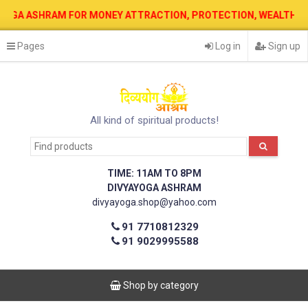
 ASHRAM FOR MONEY ATTRACTION, PROTECTION, WEALTH & PROSPERIT
Pages
Log in
Sign up
All kind of spiritual products!
TIME: 11AM TO 8PM
DIVYAYOGA ASHRAM
divyayoga.shop@yahoo.com
91 7710812329
91 9029995588
Shop by category