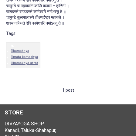
सर्व्वतः सर्वंव्गे देवि कामेश्वरि नमोस्तु ते ॥
चामुण्डे च महाकालि कालि कपाल – हारिणी ।
पाशहस्ते दण्डहस्ते कामेश्वरि नमोऽस्तु ते ॥
चामुण्डे कुलमालास्ये तीक्ष्णदंष्ट्र महाबले ।
शवयानस्थिते देवि कामेश्वरि नमोऽस्तु ते ॥
Tags:
kamakhya
mata kamakhya
kamakhya strot
1 post
STORE
DIVYAYOGA SHOP
Kanadi, Taluka-Shahapur,