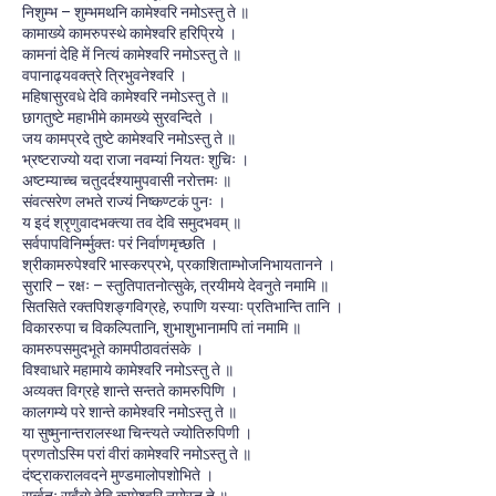
निशुम्भ – शुम्भमथनि कामेश्वरि नमोऽस्तु ते ॥
कामाख्ये कामरुपस्थे कामेश्वरि हरिप्रिये ।
कामनां देहि में नित्यं कामेश्वरि नमोऽस्तु ते ॥
वपानाढ्यवक्त्रे त्रिभुवनेश्वरि ।
महिषासुरवधे देवि कामेश्वरि नमोऽस्तु ते ॥
छागतुष्टे महाभीमे कामख्ये सुरवन्दिते ।
जय कामप्रदे तुष्टे कामेश्वरि नमोऽस्तु ते ॥
भ्रष्टराज्यो यदा राजा नवम्यां नियतः शुचिः ।
अष्टम्याच्च चतुदर्दश्यामुपवासी नरोत्तमः ॥
संवत्सरेण लभते राज्यं निष्कण्टकं पुनः ।
य इदं श्रृणुवादभक्त्या तव देवि समुदभवम् ॥
सर्वपापविनिर्म्मुक्तः परं निर्वाणमृच्छति ।
श्रीकामरुपेश्वरि भास्करप्रभे, प्रकाशिताम्भोजनिभायतानने ।
सुरारि – रक्षः – स्तुतिपातनोत्सुके, त्रयीमये देवनुते नमामि ॥
सितसिते रक्तपिशङ्गविग्रहे, रुपाणि यस्याः प्रतिभान्ति तानि ।
विकाररुपा च विकल्पितानि, शुभाशुभानामपि तां नमामि ॥
कामरुपसमुदभूते कामपीठावतंसके ।
विश्वाधारे महामाये कामेश्वरि नमोऽस्तु ते ॥
अव्यक्त विग्रहे शान्ते सन्तते कामरुपिणि ।
कालगम्ये परे शान्ते कामेश्वरि नमोऽस्तु ते ॥
या सुष्मुनान्तरालस्था चिन्त्यते ज्योतिरुपिणी ।
प्रणतोऽस्मि परां वीरां कामेश्वरि नमोऽस्तु ते ॥
दंष्ट्राकरालवदने मुण्डमालोपशोभिते ।