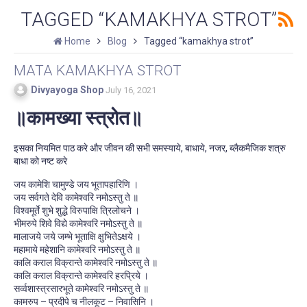
TAGGED “KAMAKHYA STROT”
Home
Blog
Tagged “kamakhya strot”
MATA KAMAKHYA STROT
Divyayoga Shop
July 16, 2021
॥कामख्या स्त्रोत॥
इसका नियमित पाठ करे और जीवन की सभी समस्याये, बाधाये, नजर, ब्लैकमैजिक शत्रु
बाधा को नष्ट करे
जय कामेशि चामुण्डे जय भूतापहारिणि ।
जय सर्वगते देवि कामेश्वरि नमोऽस्तु ते ॥
विश्वमूर्ते शुभे शुद्धे विरुपाक्षि त्रिलोचने ।
भीमरुपे शिवे विद्ये कामेश्वरि नमोऽस्तु ते ॥
मालाजये जये जम्भे भूताक्षि क्षुभितेऽक्षये ।
महामाये महेशानि कामेश्वरि नमोऽस्तु ते ॥
कालि कराल विक्रान्ते कामेश्वरि नमोऽस्तु ते ॥
कालि कराल विक्रान्ते कामेश्वरि हरप्रिये ।
सर्व्वशास्त्रसारभूते कामेश्वरि नमोऽस्तु ते ॥
कामरुप – प्रदीपे च नीलकूट – निवासिनि ।