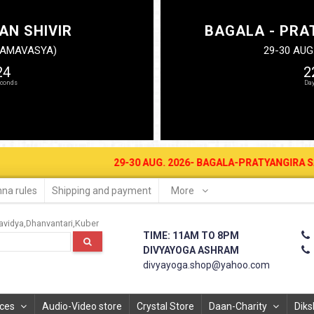
AN SHIVIR
BAGALA - PRA
N AMAVASYA)
29-30 AUG
24
2
29-30 AUG. 2026- BAGALA-PRATYANGIRA SADHANA 
na rules
Shipping and payment
More
vidya
Dhanvantari
Kuber
TIME: 11AM TO 8PM
DIVYAYOGA ASHRAM
divyayoga.shop@yahoo.com
ices
Audio-Video store
Crystal Store
Daan-Charity
Diks