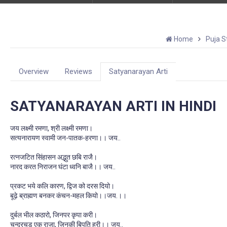
Home
Puja S
Overview
Reviews
Satyanarayan Arti
SATYANARAYAN ARTI IN HINDI
जय लक्ष्मी रमणा, श्री लक्ष्मी रमणा।
सत्यनारायण स्वामी जन-पातक-हरणा।। जय..
रत्नजटित सिंहासन अद्भुत छबि राजै।
नारद करत निराजन घंटा ध्वनि बाजै।। जय..
प्रकट भये कलि कारण, द्विज को दरस दियो।
बूढ़े ब्राह्मण बनकर कंचन-महल कियो।।जय.।।
दुर्बल भील कठारो, जिनपर कृपा करी।
चन्द्रचूड़ एक राजा, जिनकी बिपति हरी।। जय..