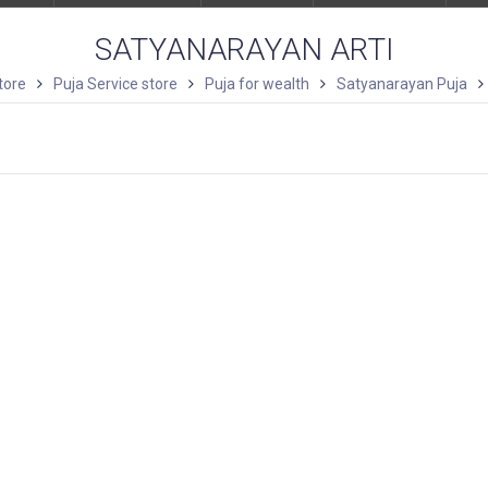
SATYANARAYAN ARTI
tore
Puja Service store
Puja for wealth
Satyanarayan Puja