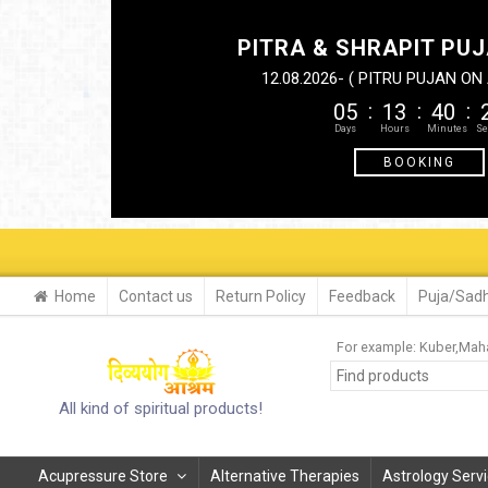
PITRA & SHRAPIT PUJ
12.08.2026- ( PITRU PUJAN O
05
13
40
BOOKING
Home
Contact us
Return Policy
Feedback
Puja/Sadh
For example:
Kuber
Maha
All kind of spiritual products!
Acupressure Store
Alternative Therapies
Astrology Serv