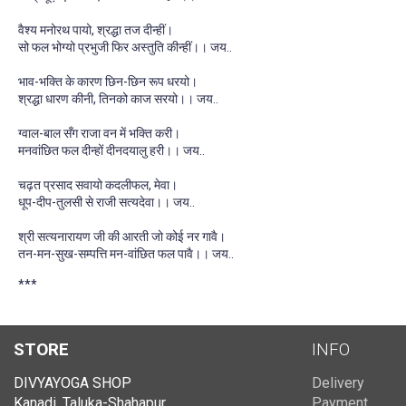
वैश्य मनोरथ पायो, श्रद्धा तज दीन्हीं।
सो फल भोग्यो प्रभुजी फिर अस्तुति कीन्हीं।। जय..
भाव-भक्ति के कारण छिन-छिन रूप धरयो।
श्रद्धा धारण कीनी, तिनको काज सरयो।। जय..
ग्वाल-बाल सँग राजा वन में भक्ति करी।
मनवांछित फल दीन्हों दीनदयालु हरी।। जय..
चढ़त प्रसाद सवायो कदलीफल, मेवा।
धूप-दीप-तुलसी से राजी सत्यदेवा।। जय..
श्री सत्यनारायण जी की आरती जो कोई नर गावै।
तन-मन-सुख-सम्पत्ति मन-वांछित फल पावै।। जय..
***
STORE
INFO
DIVYAYOGA SHOP
Delivery
Kanadi, Taluka-Shahapur,
Payment