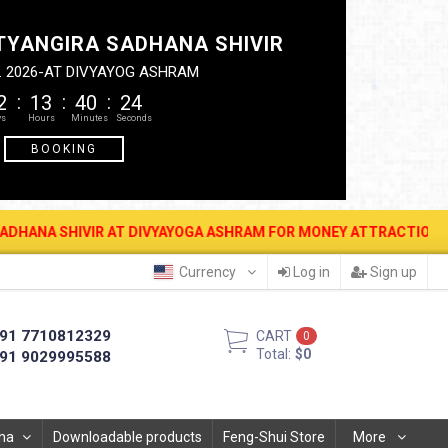
TYANGIRA SADHANA SHIVIR
. 2026-AT DIVYAYOG ASHRAM
2
13
40
24
BOOKING
SHIVIR AT DIVYAYOGA ASHRAM FOR MONEY ATTRACTION, PROTECTION,
Currency
Log in
Sign up
91 7710812329
CART
0
Total:
$0
91 9029995588
ha
Downloadable products
Feng-Shui Store
More