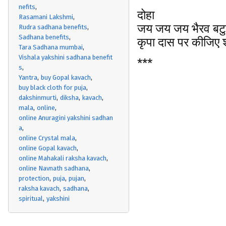
nefits
दोहा
Rasamani Lakshmi
जय जय जय भैरव बटु
Rudra sadhana benefits
Sadhana benefits
कृपा दास पर कीजिए
Tara Sadhana mumbai
Vishala yakshini sadhana benefit
***
s
Yantra
buy Gopal kavach
buy black cloth for puja
dakshinmurti
diksha
kavach
mala
online
online Anuragini yakshini sadhan
a
online Crystal mala
online Gopal kavach
online Mahakali raksha kavach
online Navnath sadhana
protection
puja
pujan
raksha kavach
sadhana
spiritual
yakshini