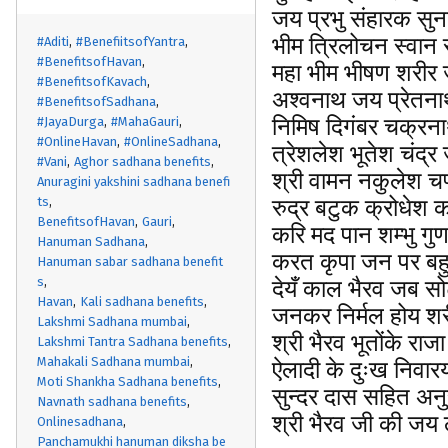
जय प्रभु संहारक सु
भीम त्रिलोचन स्वा
#Aditi
#BenefiitsofYantra
#BenefitsofHavan
महा भीम भीषण शरीर 
#BenefitsofKavach
अश्वनाथ जय प्रेतना
#BenefitsofSadhana
निमिष दिगंबर चक्
#JayaDurga
#MahaGauri
#OnlineHavan
#OnlineSadhana
त्रेशलेश भूतेश चंद
#Vani
Aghor sadhana benefits
श्री वामन नकुलेश च
Anuragini yakshini sadhana benefi
ts
रुद्र बटुक क्रोधेश
BenefitsofHavan
Gauri
करि मद पान शम्भु ग
Hanuman Sadhana
करत कृपा जन पर बह
Hanuman sabar sadhana benefit
s
देयँ काल भैरव जब सो
Havan
Kali sadhana benefits
जनकर निर्मल होय श
Lakshmi Sadhana mumbai
श्री भैरव भूतोंके र
Lakshmi Tantra Sadhana benefits
Mahakali Sadhana mumbai
ऐलादी के दुःख निवा
Moti Shankha Sadhana benefits
सुन्दर दास सहित अनुर
Navnath sadhana benefits
श्री भैरव जी की जय
Onlinesadhana
Panchamukhi hanuman diksha be