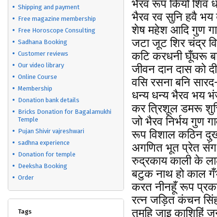
भैरव रूप कियो शिव
Shipping and payment
भैरव रव सुनि हवै भय
Free magazine membership
शेष महेश आदि गुण 
Free Horoscope Consulting
जटा जूट शिर चंद्र 
Sadhana Booking
कटि करधनी घूँघरू
Customer reviews
Our video library
जीवन दान दास को दीन्ह
Online Course
वसि रसना बनि सारद- 
Membership
धन्य धन्य भैरव भ
Donation bank details
कर त्रिशूल डमरू शुच
Bricks Donation for Bagalamukhi
जो भैरव निर्भय गुण 
Temple
Pujan Shivir vajreshwari
रूप विशाल कठिन दु
sadhna experience
अगणित भूत प्रेत स
Donation for temple
रुद्रकाय काली के ल
Deeksha Booking
बटुक नाथ हो काल गँभ
Order
करत नीनहूँ रूप प्
रत्न जड़ित कंचन सिं
तुमहि जाइ काशिहिं जन
Tags