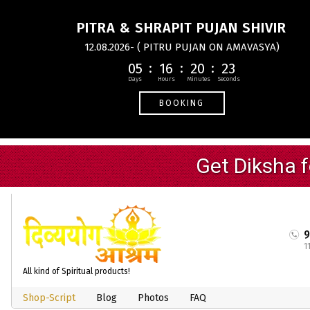
PITRA & SHRAPIT PUJAN SHIVIR
12.08.2026- ( PITRU PUJAN ON AMAVASYA)
05
16
20
22
BOOKING
1
All kind of Spiritual products!
Shop-Script
Blog
Photos
FAQ