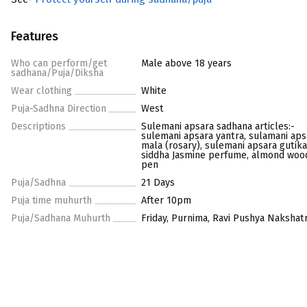
Features
Who can perform/get
Male above 18 years
sadhana/Puja/Diksha
Wear clothing
White
Puja-Sadhna Direction
West
Descriptions
Sulemani apsara sadhana articles:-
sulemani apsara yantra, sulamani aps
mala (rosary), sulemani apsara gutika
siddha Jasmine perfume, almond woo
pen
Puja/Sadhna
21 Days
Puja time muhurth
After 10pm
Puja/Sadhana Muhurth
Friday, Purnima, Ravi Pushya Nakshat