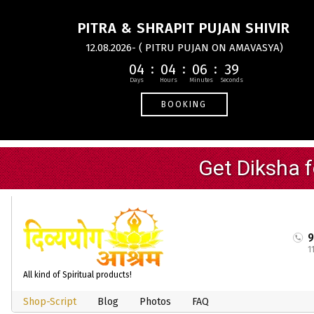
PITRA & SHRAPIT PUJAN SHIVIR
12.08.2026- ( PITRU PUJAN ON AMAVASYA)
04
04
06
38
BOOKING
1
All kind of Spiritual products!
Shop-Script
Blog
Photos
FAQ