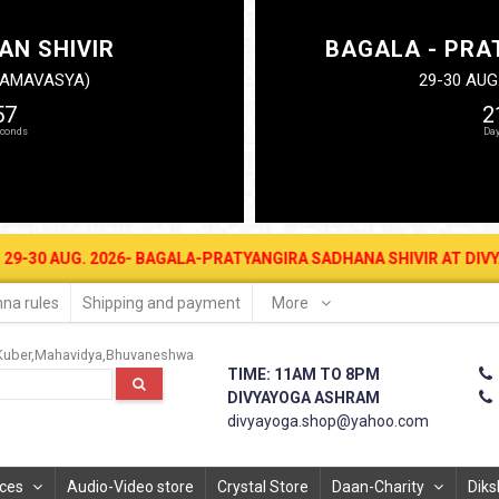
AN SHIVIR
BAGALA - PRA
N AMAVASYA)
29-30 AUG
56
2
UG. 2026- BAGALA-PRATYANGIRA SADHANA SHIVIR AT DIVYAYOGA AS
na rules
Shipping and payment
More
Kuber
Mahavidya
Bhuvaneshwa
TIME: 11AM TO 8PM
DIVYAYOGA ASHRAM
divyayoga.shop@yahoo.com
ices
Audio-Video store
Crystal Store
Daan-Charity
Diks