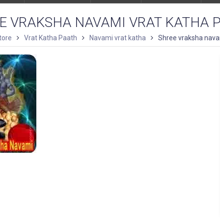
E VRAKSHA NAVAMI VRAT KATHA 
tore
Vrat Katha Paath
Navami vrat katha
Shree vraksha nava