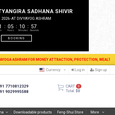
TYANGIRA SADHANA SHIVIR
. 2026-AT DIVYAYOG ASHRAM
1
05
10
56
BOOKING
HRAM FOR MONEY ATTRACTION, PROTECTION, WEALTH & PROSPERITY .
Currency
Log in
Sign up
91 7710812329
CART
0
Total:
$0
91 9029995588
ha
Downloadable products
Feng-Shui Store
More