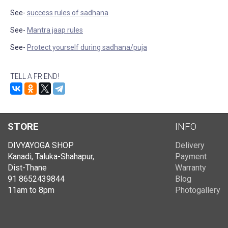
See-
success rules of sadhana
See-
Mantra jaap rules
See-
Protect yourself during sadhana/puja
TELL A FRIEND!
STORE
INFO
DIVYAYOGA SHOP
Delivery
Kanadi, Taluka-Shahapur,
Payment
Dist-Thane
Warranty
91 8652439844
Blog
11am to 8pm
Photogallery