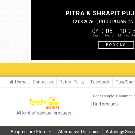
PITRA & SHRAPIT PUJ
12.08.2026- ( PITRU PUJAN O
04
05
10
BOOKING
29-30 A
Home
Contact us
Return Policy
Feedback
Puja/Sadh
For example:
Hanuman
All kind of spiritual products!
Acupressure Store
Alternative Therapies
Astrology Serv