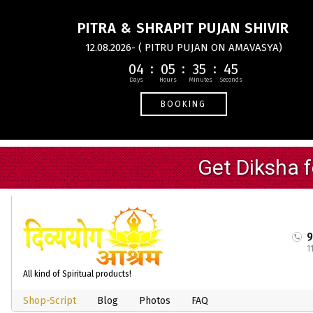
PITRA & SHRAPIT PUJAN SHIVIR
12.08.2026- ( PITRU PUJAN ON AMAVASYA)
04
05
35
44
BOOKING
1
All kind of Spiritual products!
Shop-Script
Blog
Photos
FAQ