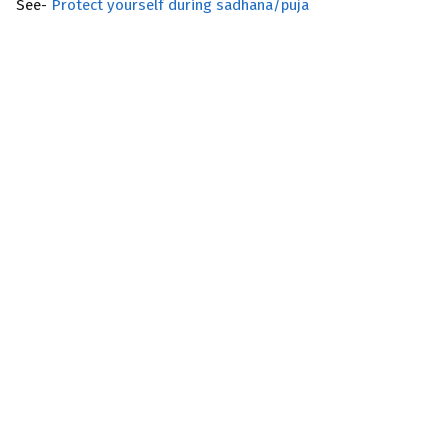
See-
Protect yourself during sadhana/puja