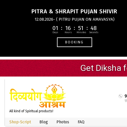
PITRA & SHRAPIT PUJAN SHIVIR
12.08.2026- ( PITRU PUJAN ON AMAVASYA)
01
16
51
47
BOOKING
1
All kind of Spiritual products!
Shop-Script
Blog
Photos
FAQ